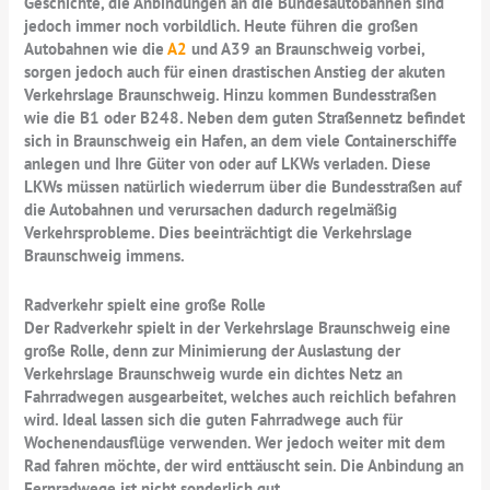
Geschichte, die Anbindungen an die Bundesautobahnen sind
jedoch immer noch vorbildlich. Heute führen die großen
Autobahnen wie die
A2
und A39 an Braunschweig vorbei,
sorgen jedoch auch für einen drastischen Anstieg der akuten
Verkehrslage Braunschweig. Hinzu kommen Bundesstraßen
wie die B1 oder B248. Neben dem guten Straßennetz befindet
sich in Braunschweig ein Hafen, an dem viele Containerschiffe
anlegen und Ihre Güter von oder auf LKWs verladen. Diese
LKWs müssen natürlich wiederrum über die Bundesstraßen auf
die Autobahnen und verursachen dadurch regelmäßig
Verkehrsprobleme. Dies beeinträchtigt die Verkehrslage
Braunschweig immens.
Radverkehr spielt eine große Rolle
Der Radverkehr spielt in der Verkehrslage Braunschweig eine
große Rolle, denn zur Minimierung der Auslastung der
Verkehrslage Braunschweig wurde ein dichtes Netz an
Fahrradwegen ausgearbeitet, welches auch reichlich befahren
wird. Ideal lassen sich die guten Fahrradwege auch für
Wochenendausflüge verwenden. Wer jedoch weiter mit dem
Rad fahren möchte, der wird enttäuscht sein. Die Anbindung an
Fernradwege ist nicht sonderlich gut.