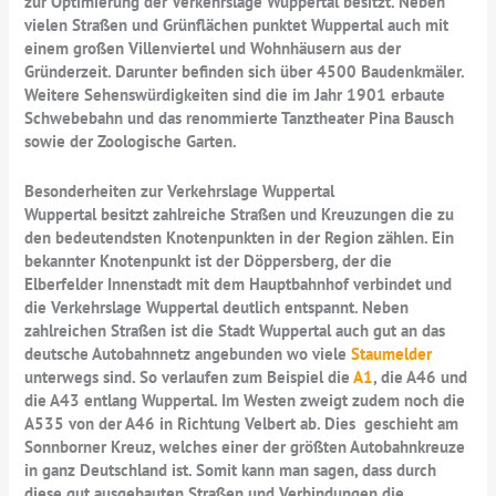
zur Optimierung der Verkehrslage Wuppertal besitzt. Neben
vielen Straßen und Grünflächen punktet Wuppertal auch mit
einem großen Villenviertel und Wohnhäusern aus der
Gründerzeit. Darunter befinden sich über 4500 Baudenkmäler.
Weitere Sehenswürdigkeiten sind die im Jahr 1901 erbaute
Schwebebahn und das renommierte Tanztheater Pina Bausch
sowie der Zoologische Garten.
Besonderheiten zur Verkehrslage Wuppertal
Wuppertal besitzt zahlreiche Straßen und Kreuzungen die zu
den bedeutendsten Knotenpunkten in der Region zählen. Ein
bekannter Knotenpunkt ist der Döppersberg, der die
Elberfelder Innenstadt mit dem Hauptbahnhof verbindet und
die Verkehrslage Wuppertal deutlich entspannt. Neben
zahlreichen Straßen ist die Stadt Wuppertal auch gut an das
deutsche Autobahnnetz angebunden wo viele
Staumelder
unterwegs sind. So verlaufen zum Beispiel die
A1
, die A46 und
die A43 entlang Wuppertal. Im Westen zweigt zudem noch die
A535 von der A46 in Richtung Velbert ab. Dies geschieht am
Sonnborner Kreuz, welches einer der größten Autobahnkreuze
in ganz Deutschland ist. Somit kann man sagen, dass durch
diese gut ausgebauten Straßen und Verbindungen die