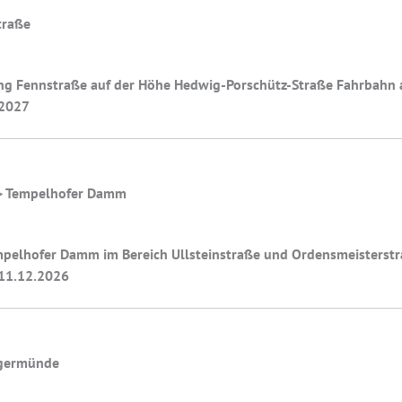
traße
tung Fennstraße auf der Höhe Hedwig-Porschütz-Straße Fahrbahn a
.2027
>> Tempelhofer Damm
mpelhofer Damm im Bereich Ullsteinstraße und Ordensmeisterstr
h 11.12.2026
Angermünde