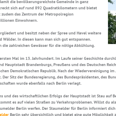
 damit die bevölkerungsreichste Gemeinde in ganz
treckt sich auf rund 892 Quadratkilometern und bietet
et zudem das Zentrum der Metropolregion
illionen Einwohnern.
tergliedert und besitzt neben der Spree und Havel weitere
nd Wälder. In diesen kann man sich gut entspannen.
die zahlreichen Gewässer für die nötige Abkühlung.
rsten Mal im 13. Jahrhundert. Im Laufe seiner Geschichte durch
und Hauptstadt Brandenburgs, Preußens und des Deutschen Reichs.
tschen Demokratischen Republik. Nach der Wiedervereinigung im 
. Der Sitz der Bundesregierung, des Bundespräsidenten, des Bun
schaften wurde ebenfalls nach Berlin verlegt.
s und des wirtschaftlichen Erfolgs der Hauptstadt ist Stau auf 
kommt es auf vielen Straßen zu Verkehrsproblemen. Willst du also
taumelder Berlin werfen. Der Staumelder für Berlin informiert dic
elder
Berlin sehr übersichtlich und bietet eine gute Möglichkeit