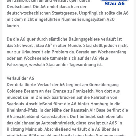
bei Saarbrücken an und verläuft quer durch
Deutschland. Die A6 endet danach an der
deutsch-tschechischen Staatsgrenze. Ursprünglich sollte die A6
mit dem nicht eingeführten Nummerierungssystem A20
lauten.
Da die A6 quer durch sämtliche Ballungsgebiete verläuft ist
das Stichwort „Stau A6“ in aller Munde. Stau stellt jedoch nicht
nur zur Urlaubszeit ein Problem da. Gerade am Wochenanfang
oder am Wochenende tummeln sich auf der A6 viele
Fahrzeuge, weshalb Stau an der Tagesordnung ist.
Verlauf der A6
Der detaillierte Verlauf der A6 beginnt am Grenzübergang
Goldene Bremm an der Grenze zu Frankreich. Von dort aus
mündet sie im Dreieck Saarbrücken auf die Fahrbahn von
Saarlouis. Anschließend führt die A6 hinter Homburg in die
Rheinland-Pfalz. In der Nähe der Ramstein Air Base berührt die
A6 anschließend Kaiserslautern. Dort befindet sich ebenfalls
das gleichnamige Autobahndreieck, diese zweigt zur A63 in
Richtung Mainz ab. Abschließend verläuft die A6 über den
nördlichen Pfälzerwald und besitzt eine hohe Steigung sowie