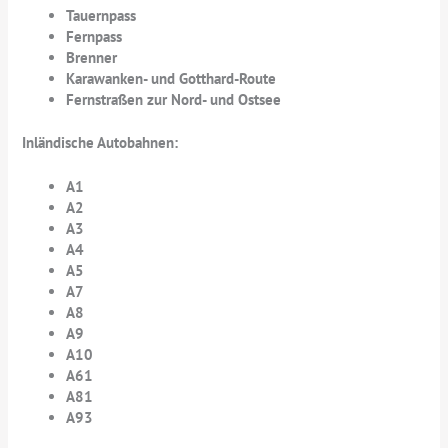
Tauernpass
Fernpass
Brenner
Karawanken- und Gotthard-Route
Fernstraßen zur Nord- und Ostsee
Inländische Autobahnen:
A1
A2
A3
A4
A5
A7
A8
A9
A10
A61
A81
A93