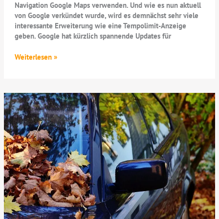
Navigation Google Maps verwenden. Und wie es nun aktuell
von Google verkündet wurde, wird es demnächst sehr viele
interessante Erweiterung wie eine Tempolimit-Anzeige
geben. Google hat kürzlich spannende Updates für
Spannende
Weiterlesen »
Erweiterung
in
Google
Maps