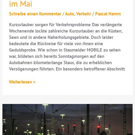
im Mai
Schreibe einen Kommentar
/
Auto
,
Verkehr
/
Pascal Hamm
Kurzurlauber sorgen für Verkehrsprobleme Das verlängerte
Wochenende lockte zahlreiche Kurzurlauber an die Küsten,
Seen und in andere Naherholungsgebiete. Doch leider
bedeutete die Rückreise für viele von ihnen eine
Geduldsprobe. Wie schon in Staumelder MOBILE zu sehen
war, bildeten sich bereits Sonntagmorgen auf den
Autobahnen kilometerlange Staus, die zu erheblichen
Verzögerungen führten. Ein besonders betroffener Abschnitt
Stockender
Weiterlesen »
Verkehr
und
viel
Stau
im
Mai