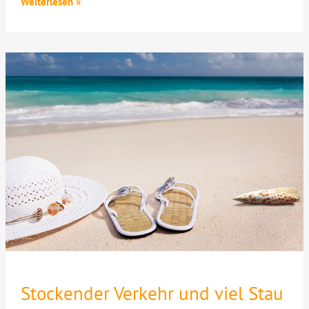
Start
Weiterlesen »
der
Sommerferien
in
Österreich
Stockender Verkehr und viel Stau