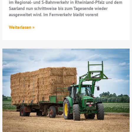
im Regional- und S-Bahnverkehr in Rheinland-Pfalz und dem
Saarland nun schrittweise bis zum Tagesende wieder
ausgeweitet wird. Im Fernverkehr bleibt vorerst
Einschränkungen
Weiterlesen »
nach
Lokführer-
Streik