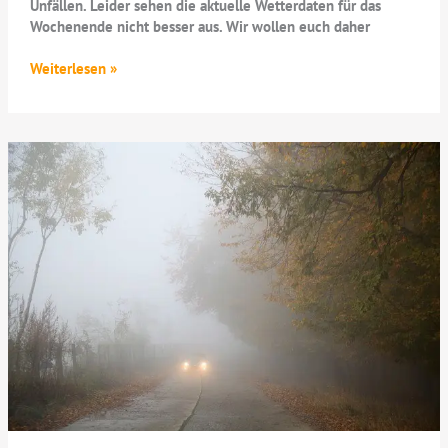
Unfällen. Leider sehen die aktuelle Wetterdaten für das
Wochenende nicht besser aus. Wir wollen euch daher
Schneewarnungen
Weiterlesen »
und
Stau
am
Wochenende