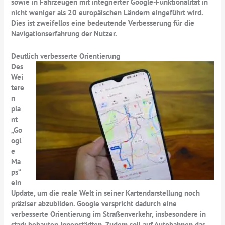
sowie in Fahrzeugen mit integrierter Google-Funktionalität in
nicht weniger als 20 europäischen Ländern eingeführt wird.
Dies ist zweifellos eine bedeutende Verbesserung für die
Navigationserfahrung der Nutzer.
Deutlich verbesserte Orientierung
Des
Wei
tere
n
pla
nt
„Go
ogl
e
Ma
ps“
ein
Update, um die reale Welt in seiner Kartendarstellung noch
präziser abzubilden. Google verspricht dadurch eine
verbesserte Orientierung im Straßenverkehr, insbesondere in
stark bebauten Innenstädten. Zudem soll auf Autobahnen das