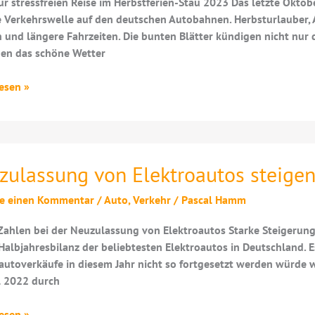
ur stressfreien Reise im Herbstferien-Stau 2023 Das letzte Okto
 Verkehrswelle auf den deutschen Autobahnen. Herbsturlauber, 
 und längere Fahrzeiten. Die bunten Blätter kündigen nicht nur de
en das schöne Wetter
erien-
esen »
zulassung von Elektroautos steige
be einen Kommentar
/
Auto
,
Verkehr
/
Pascal Hamm
Zahlen bei der Neuzulassung von Elektroautos Starke Steigerung
 Halbjahresbilanz der beliebtesten Elektroautos in Deutschland.
autoverkäufe in diesem Jahr nicht so fortgesetzt werden würde
l 2022 durch
assung
esen »