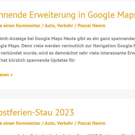
nnende Erweiterung in Google Map
be einen Kommentar
/
Auto
,
Verkehr
/
Pascal Hamm
mit-Anzeige bei Google Maps Heute gibt es ein ganz spannende
gle Maps. Denn viele werden vermutlich zur Navigation Google
verkündet wurde, wird es demnächst sehr viele interessante Er
hat kürzlich spannende Updates für
nde
esen »
erung
bstferien-Stau 2023
be einen Kommentar
/
Auto
,
Verkehr
/
Pascal Hamm