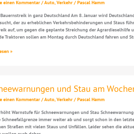
be einen Kommentar
/
Auto
,
Verkehr
/
Pascal Hamm
Bauernstreik in ganz Deutschland Am 8. Januar wird Deutschlan
ucht, der zu erheblichen Verkehrsbehinderungen und Staus führ
eik auf, um gegen die geplante Streichung der Agrardieselhilfe u
e Traktoren sollen am Montag durch Deutschland fahren und St
treik
esen »
neewarnungen und Stau am Woche
be einen Kommentar
/
Auto
,
Verkehr
/
Pascal Hamm
rhöht Warnstufe für Schneewarnungen und Stau Schneewarnunge
ie Schneefallgrenze immer weiter ab und sorgt schon in den letzt
en Straßen mit vielen Staus und Unfällen. Leider sehen die akt
r wollen euch daher