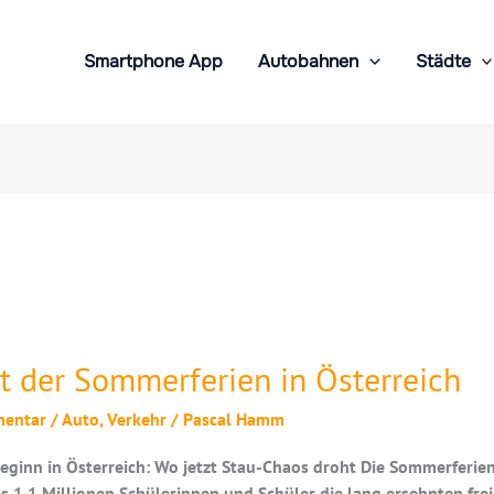
Smartphone App
Autobahnen
Städte
rt der Sommerferien in Österreich
entar
/
Auto
,
Verkehr
/
Pascal Hamm
eginn in Österreich: Wo jetzt Stau-Chaos droht Die Sommerferien
s 1,1 Millionen Schülerinnen und Schüler die lang ersehnten fr