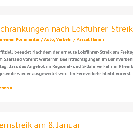
schränkungen nach Lokführer-Streik
be einen Kommentar
/
Auto
,
Verkehr
/
Pascal Hamm
offiziell beendet Nachdem der erneute Lokführer-Streik am Freit
 Saarland vorerst weiterhin Beeinträchtigungen im Bahnverkehr 
tag, dass das Angebot im Regional- und S-Bahnverkehr in Rheinl
esende wieder ausgeweitet wird. Im Fernverkehr bleibt vorerst
ränkungen
esen »
er-
rnstreik am 8. Januar