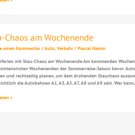
autos
u-Chaos am Wochenende
be einen Kommentar
/
Auto
,
Verkehr
/
Pascal Hamm
ferien mit Stau-Chaos am Wochenende Am kommenden Wochenende 
sintensivsten Wochenenden der Sommerreise-Saison bevor. Autou
len und rechtzeitig planen, um dem drohenden Stauchaos auszuw
ichtlich die Autobahnen A1, A3, A5, A7, A8 und A9 sein. Wer kann
esen »
nende