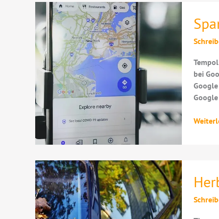
Herbst
Spa
Schrei
Tempoli
bei Goo
Google 
Google 
Spanne
Weiterl
Erweit
in
Google
Maps
Her
Schrei