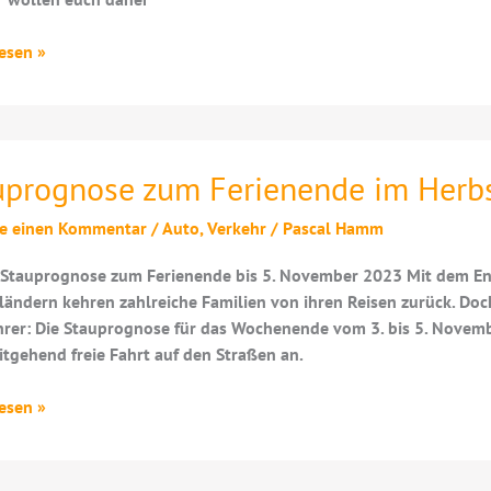
warnungen
esen »
nende
uprognose zum Ferienende im Herb
be einen Kommentar
/
Auto
,
Verkehr
/
Pascal Hamm
Stauprognose zum Ferienende bis 5. November 2023 Mit dem End
ändern kehren zahlreiche Familien von ihren Reisen zurück. Doc
rer: Die Stauprognose für das Wochenende vom 3. bis 5. Novembe
itgehend freie Fahrt auf den Straßen an.
ognose
esen »
ende