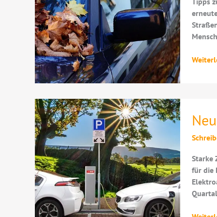
Tipps z
erneute
Straßen
Mensch
Herbstf
Weiterl
Stau
2023
Neu
Schrei
Starke 
für die
Elektro
Quarta
Neuzul
Weiterl