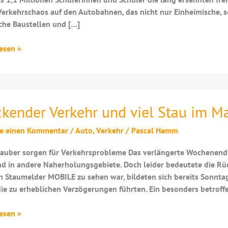
erkehrschaos auf den Autobahnen, das nicht nur Einheimische, s
che Baustellen und […]
esen »
ferien
ich
ckender Verkehr und viel Stau im M
be einen Kommentar
/
Auto
,
Verkehr
/
Pascal Hamm
auber sorgen für Verkehrsprobleme Das verlängerte Wochenende 
d in andere Naherholungsgebiete. Doch leider bedeutete die Rüc
n Staumelder MOBILE zu sehen war, bildeten sich bereits Sonn
die zu erheblichen Verzögerungen führten. Ein besonders betroff
nder
esen »
r