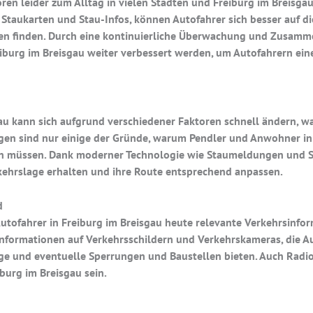
n leider zum Alltag in vielen Städten und Freiburg im Breisgau
Staukarten und Stau-Infos, können Autofahrer sich besser auf di
ten finden. Durch eine kontinuierliche Überwachung und Zusamme
eiburg im Breisgau weiter verbessert werden, um Autofahrern ein
gau kann sich aufgrund verschiedener Faktoren schnell ändern, w
ngen sind nur einige der Gründe, warum Pendler und Anwohner in
en müssen. Dank moderner Technologie wie Staumeldungen und 
rkehrslage erhalten und ihre Route entsprechend anpassen.
d
tofahrer in Freiburg im Breisgau heute relevante Verkehrsinfo
formationen auf Verkehrsschildern und Verkehrskameras, die Aut
age und eventuelle Sperrungen und Baustellen bieten. Auch Radi
burg im Breisgau sein.