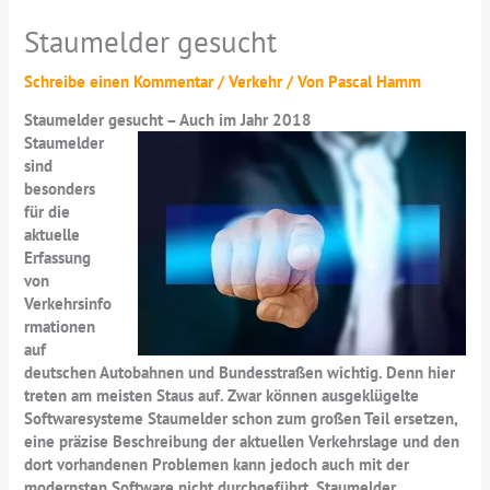
Staumelder gesucht
Schreibe einen Kommentar
/
Verkehr
/ Von
Pascal Hamm
Staumelder gesucht – Auch im Jahr 2018
Staumelder
sind
besonders
für die
aktuelle
Erfassung
von
Verkehrsinfo
rmationen
auf
deutschen Autobahnen und Bundesstraßen wichtig. Denn hier
treten am meisten Staus auf. Zwar können ausgeklügelte
Softwaresysteme Staumelder schon zum großen Teil ersetzen,
eine präzise Beschreibung der aktuellen Verkehrslage und den
dort vorhandenen Problemen kann jedoch auch mit der
modernsten Software nicht durchgeführt. Staumelder