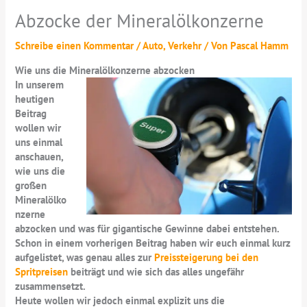
Abzocke der Mineralölkonzerne
Schreibe einen Kommentar
/
Auto
,
Verkehr
/ Von
Pascal Hamm
Wie uns die Mineralölkonzerne abzocken
In unserem
heutigen
Beitrag
wollen wir
uns einmal
anschauen,
wie uns die
großen
Mineralölko
nzerne
abzocken und was für gigantische Gewinne dabei entstehen.
Schon in einem vorherigen Beitrag haben wir euch einmal kurz
aufgelistet, was genau alles zur
Preissteigerung bei den
Spritpreisen
beiträgt und wie sich das alles ungefähr
zusammensetzt.
Heute wollen wir jedoch einmal explizit uns die