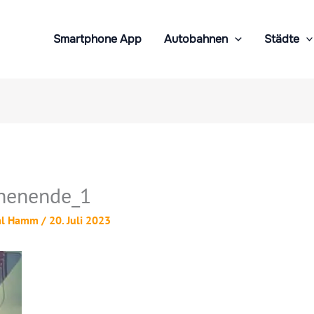
Smartphone App
Autobahnen
Städte
henende_1
al Hamm
/
20. Juli 2023