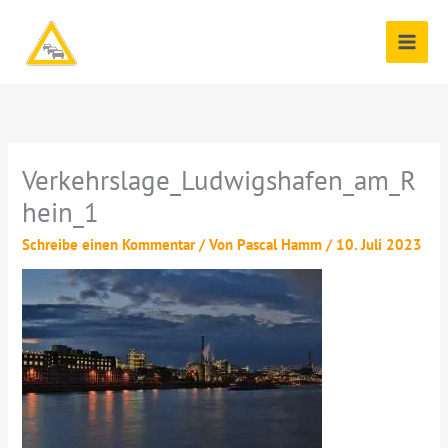
Zum
Inhalt
springen
Verkehrslage_Ludwigshafen_am_R
hein_1
Schreibe einen Kommentar
/ Von
Pascal Hamm
/
10. Juli 2023