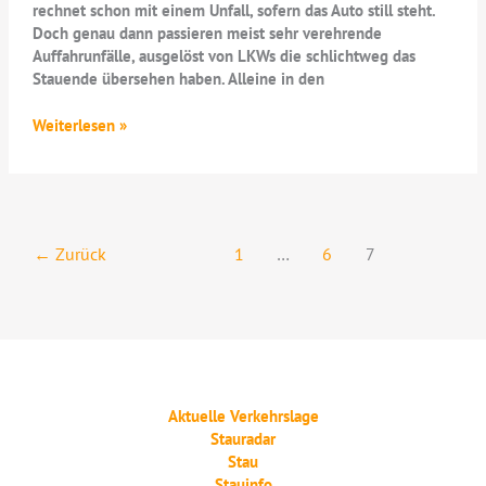
rechnet schon mit einem Unfall, sofern das Auto still steht.
Doch genau dann passieren meist sehr verehrende
Auffahrunfälle, ausgelöst von LKWs die schlichtweg das
Stauende übersehen haben. Alleine in den
Richtiges
Weiterlesen »
Verhalten
am
Stauende
←
Zurück
1
…
6
7
Aktuelle Verkehrslage
Stauradar
Stau
Stauinfo