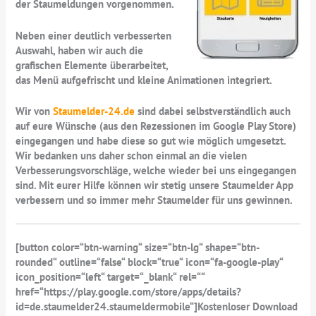
der Staumeldungen vorgenommen.
Neben einer deutlich verbesserten
Auswahl, haben wir auch die
grafischen Elemente überarbeitet,
das Menü aufgefrischt und kleine Animationen integriert.
Wir von
Staumelder-24.de
sind dabei selbstverständlich auch
auf eure Wünsche (aus den Rezessionen im Google Play Store)
eingegangen und habe diese so gut wie möglich umgesetzt.
Wir bedanken uns daher schon einmal an die vielen
Verbesserungsvorschläge, welche wieder bei uns eingegangen
sind. Mit eurer Hilfe können wir stetig unsere Staumelder App
verbessern und so immer mehr Staumelder für uns gewinnen.
[button color=“btn-warning“ size=“btn-lg“ shape=“btn-
rounded“ outline=“false“ block=“true“ icon=“fa-google-play“
icon_position=“left“ target=“_blank“ rel=““
href=“https://play.google.com/store/apps/details?
id=de.staumelder24.staumeldermobile“]Kostenloser Download